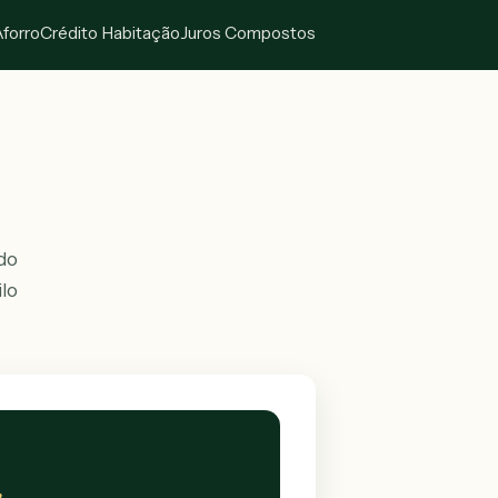
Aforro
Crédito Habitação
Juros Compostos
do
ilo