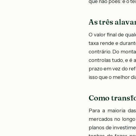
que não pões: é o 
As três alava
O valor final de qu
taxa rende e durant
contrário. Do monta
controlas tudo, e é
prazo em vez do ref
isso que o melhor di
Como transfo
Para a maioria da
mercados no longo p
planos de investime