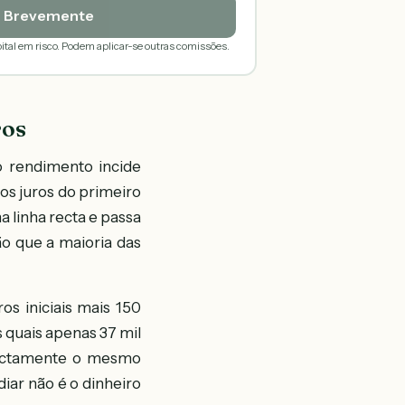
Brevemente
ital em risco. Podem aplicar-se outras comissões.
ros
o rendimento incide
 os juros do primeiro
 linha recta e passa
o que a maioria das
os iniciais mais 150
s quais apenas 37 mil
exactamente o mesmo
iar não é o dinheiro