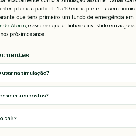
da, exactamente como a simulação assume. Várias cor
stes planos a partir de 1 a 10 euros por mês, sem comi
 garante que tens primeiro um fundo de emergência em 
s de Aforro
, e assume que o dinheiro investido em acções 
 nos próximos anos.
equentes
 usar na simulação?
onsidera impostos?
o cair?