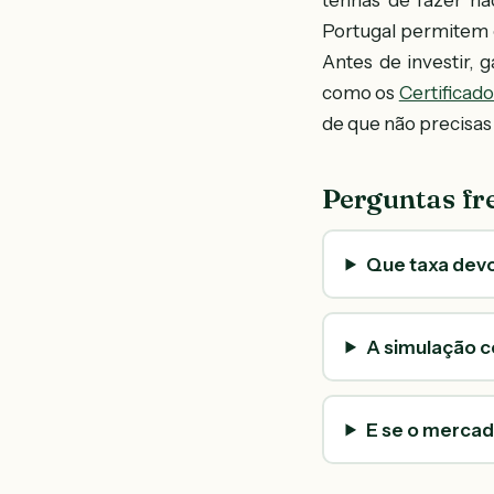
tenhas de fazer na
Portugal permitem e
Antes de investir,
como os
Certificado
de que não precisas
Perguntas fr
Que taxa devo
A simulação c
E se o mercad