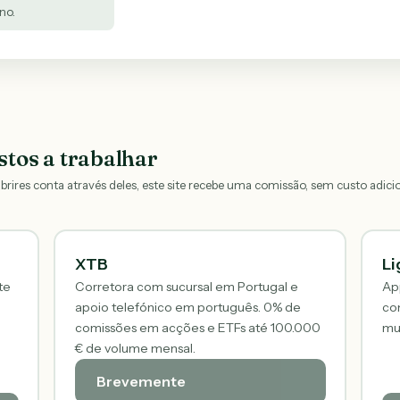
no.
tos a trabalhar
 abrires conta através deles, este site recebe uma comissão, sem custo adici
XTB
Li
te
Corretora com sucursal em Portugal e
App
apoio telefónico em português. 0% de
co
comissões em acções e ETFs até 100.000
mul
€ de volume mensal.
Brevemente