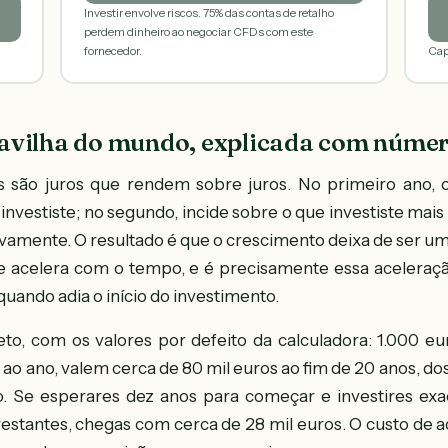
Investir envolve riscos. 75% das contas de retalho
perdem dinheiro ao negociar CFDs com este
fornecedor.
Cap
avilha do mundo, explicada com núme
 são juros que rendem sobre juros. No primeiro ano, 
nvestiste; no segundo, incide sobre o que investiste mais
ivamente. O resultado é que o crescimento deixa de ser uma
e acelera com o tempo, e é precisamente essa aceleraçã
uando adia o início do investimento.
, com os valores por defeito da calculadora: 1.000 eur
ao ano, valem cerca de 80 mil euros ao fim de 20 anos, do
o. Se esperares dez anos para começar e investires 
restantes, chegas com cerca de 28 mil euros. O custo de ad