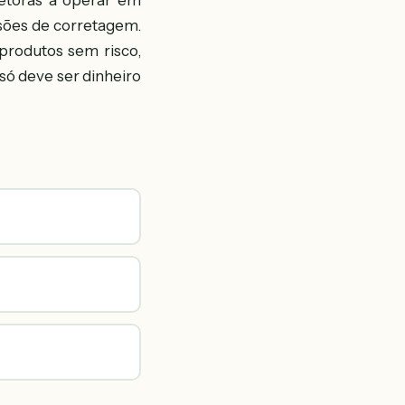
retoras a operar em
ssões de corretagem.
produtos sem risco,
só deve ser dinheiro