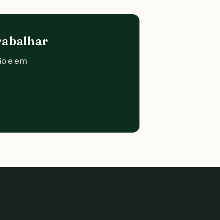
rabalhar
ão e em