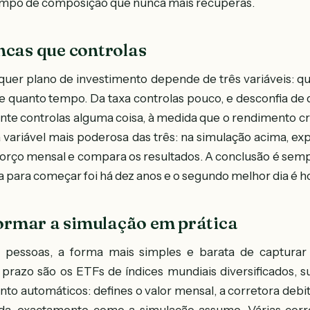
tempo de composição que nunca mais recuperas.
ncas que controlas
alquer plano de investimento depende de três variáveis: qu
e quanto tempo. Da taxa controlas pouco, e desconfia d
nte controlas alguma coisa, à medida que o rendimento 
 a variável mais poderosa das três: na simulação acima, ex
orço mensal e compara os resultados. A conclusão é sem
a para começar foi há dez anos e o segundo melhor dia é ho
rmar a simulação em prática
s pessoas, a forma mais simples e barata de capturar
razo são os ETFs de índices mundiais diversificados, s
nto automáticos: defines o valor mensal, a corretora debi