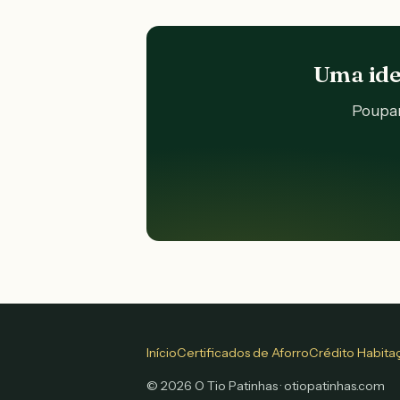
Uma ide
Poupan
Início
Certificados de Aforro
Crédito Habita
©
2026
O Tio Patinhas · otiopatinhas.com