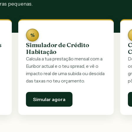
tras pequenas.
%
s
Simulador de Crédito
C
Habitação
C
Calcula a tua prestação mensal com a
D
Euribor actual e o teu spread, e vê o
o
impacto real de uma subida ou descida
gr
das taxas no teu orçamento.
põ
Simular agora