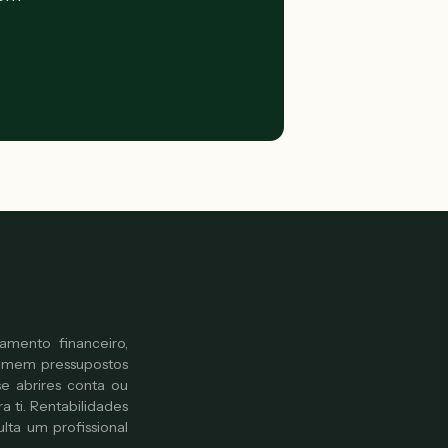
amento financeiro,
sumem pressupostos
se abrires conta ou
 ti. Rentabilidades
ulta um profissional