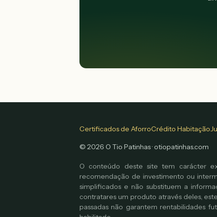
Certificados de Aforro
Crédito Habitação
J
©
2026
O Tio Patinhas · otiopatinhas.com
O conteúdo deste site tem carácter exc
recomendação de investimento ou interme
simplificados e não substituem a informaç
contratares um produto através deles, est
passadas não garantem rentabilidades futur