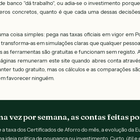
e banco "dá trabalho", ou adia-se o investimento porque
ros concretos, quanto é que cada uma dessas decisões
uma coisa simples: pega nas taxas oficiais em vigor em Po
 transforma-as em simulações claras que qualquer pess
 as ferramentas são gratuitas e funcionam sem registo. 
áginas remuneram este site quando abres conta através 
nter tudo gratuito, mas os cálculos e as comparações sã
sem favorecer ninguém.
a vez por semana, as contas feitas por
a taxa dos Certificados de Aforro do mês, a evolução da E
a ideia prática de poupança ou investimento. Curto, útil e