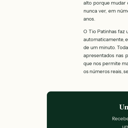
alto porque mudar d
nunca ver, em núme
anos.
O Tio Patinhas faz 
automaticamente, e
de um minuto. Todas
apresentados nas p
que nos permite ma
os números reais, 
Um
Recebe 
um